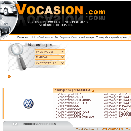
BUSCADOR DE COCHES DE SEGUNDA MANO.
VEHÍCULOS DE OCASIÓN
Estás en:
Inicio
>
Volkswagen De Segunda Mano
> Volkswagen Toureg de segunda mano
• Búsqueda por
MODELO
· Volkswagen
BORA
· Volkswagen
JETTA
· Volkswagen
CADDY
· Volkswagen
PASSAT
· Volkswagen
CALIFORNIA
· Volkswagen
PASSAT
· Volkswagen
CRAFTER
· Volkswagen
PASSAT 
· Volkswagen
EOS
· Volkswagen
PHAETO
· Volkswagen
GOLF
· Volkswagen
POLO
· Volkswagen
GOLF PLUS
· Volkswagen
SCIROC
· Volkswagen
GOLF V
· Volkswagen
SHARAN
· Volkswagen
GOLF VARIANT
· Volkswagen
T5
Modelos Disponibles
Total Coches:
1
VOLKSWAGEN > To