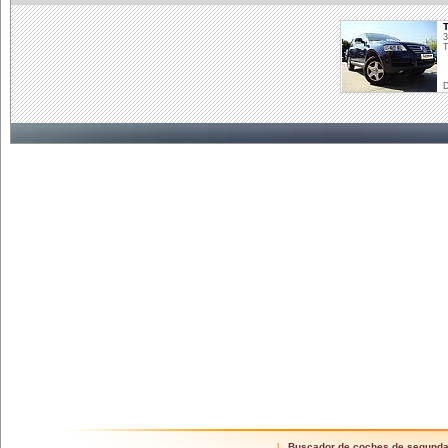
3
T
D
Buscador de coches de segund
|