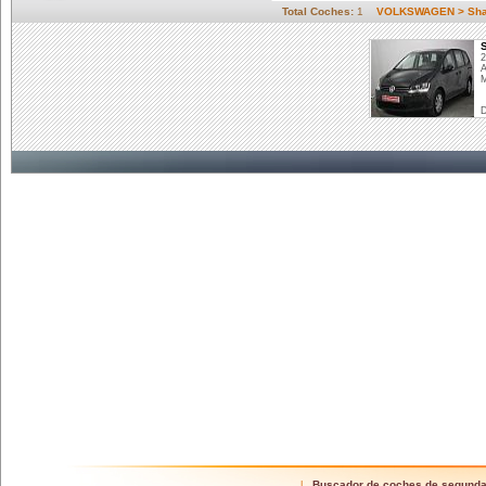
Total Coches:
1
VOLKSWAGEN > Sh
2
M
D
Buscador de coches de segund
|