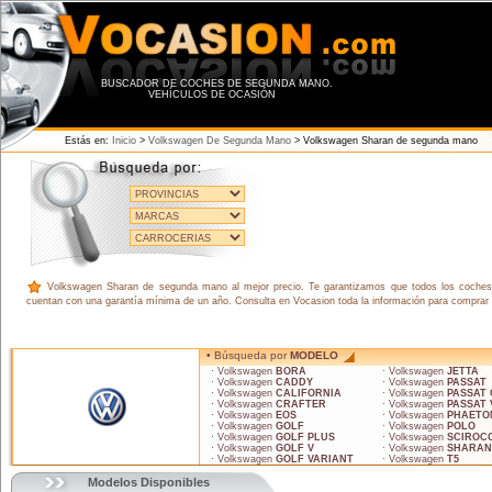
BUSCADOR DE COCHES DE SEGUNDA MANO.
VEHÍCULOS DE OCASIÓN
Estás en:
Inicio
>
Volkswagen De Segunda Mano
> Volkswagen Sharan de segunda mano
Volkswagen Sharan de segunda mano al mejor precio. Te garantizamos que todos los coches d
cuentan con una garantía mínima de un año. Consulta en Vocasion toda la información para comprar 
• Búsqueda por
MODELO
· Volkswagen
BORA
· Volkswagen
JETTA
· Volkswagen
CADDY
· Volkswagen
PASSAT
· Volkswagen
CALIFORNIA
· Volkswagen
PASSAT
· Volkswagen
CRAFTER
· Volkswagen
PASSAT 
· Volkswagen
EOS
· Volkswagen
PHAETO
· Volkswagen
GOLF
· Volkswagen
POLO
· Volkswagen
GOLF PLUS
· Volkswagen
SCIROC
· Volkswagen
GOLF V
· Volkswagen
SHARAN
· Volkswagen
GOLF VARIANT
· Volkswagen
T5
Modelos Disponibles