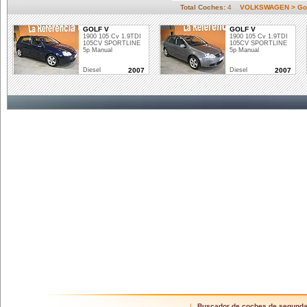
Total Coches:
4
VOLKSWAGEN > Go
GOLF V
GOLF V
1900 105 Cv 1.9TDI
1900 105 Cv 1.9TDI
105CV SPORTLINE
105CV SPORTLINE
5p Manual
5p Manual
Diesel
2007
Diesel
2007
Buscador de coches de segund
|