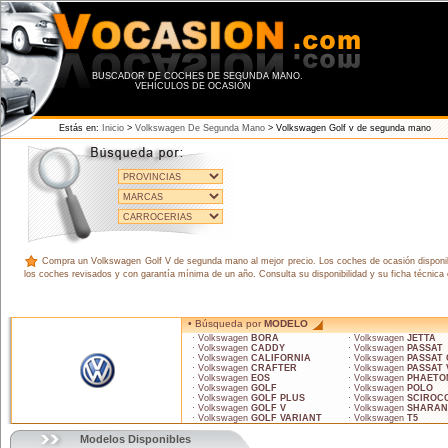
BUSCADOR DE COCHES DE SEGUNDA MANO.
VEHÍCULOS DE OCASIÓN
Estás en:
Inicio
>
Volkswagen De Segunda Mano
> Volkswagen Golf v de segunda mano
Compra un Volkswagen Golf V de segunda mano al mejor precio. Los coches de ocasión disponibl
los coches revisados y con garantía mínima de un año. Consulta su disponibilidad y su ficha técnica
• Búsqueda por
MODELO
· Volkswagen
BORA
· Volkswagen
JETTA
· Volkswagen
CADDY
· Volkswagen
PASSAT
· Volkswagen
CALIFORNIA
· Volkswagen
PASSAT
· Volkswagen
CRAFTER
· Volkswagen
PASSAT 
· Volkswagen
EOS
· Volkswagen
PHAETO
· Volkswagen
GOLF
· Volkswagen
POLO
· Volkswagen
GOLF PLUS
· Volkswagen
SCIROC
· Volkswagen
GOLF V
· Volkswagen
SHARAN
· Volkswagen
GOLF VARIANT
· Volkswagen
T5
Modelos Disponibles