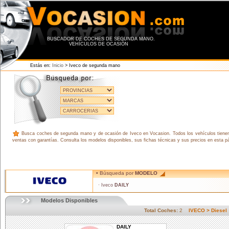
BUSCADOR DE COCHES DE SEGUNDA MANO.
VEHÍCULOS DE OCASIÓN
Estás en:
Inicio
> Iveco de segunda mano
Busca coches de segunda mano y de ocasión de Iveco en Vocasion. Todos los vehículos tienen 
ventas con garantías. Consulta los modelos disponibles, sus fichas técnicas y sus precios en esta 
• Búsqueda por
MODELO
· Iveco
DAILY
Modelos Disponibles
Total Coches:
2
IVECO > Diese
DAILY