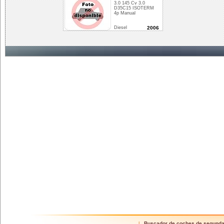
3.0 145 Cv 3.0
D35C15 ISOTERM
4p Manual
Diesel
2006
Buscador de coches de segund
|