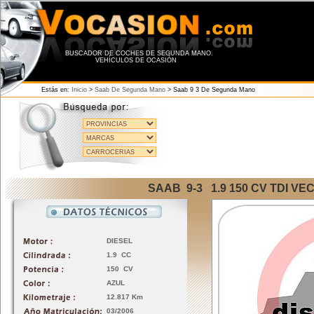
BUSCADOR DE COCHES DE SEGUNDA MANO.
VEHÍCULOS DE OCASIÓN
Estás en:
Inicio
>
Saab De Segunda Mano
>
Saab 9 3 De Segunda Mano
SAAB 9-3 1.9 150 CV TDI VE
DIESEL
1.9 CC
150 CV
AZUL
12.817 Km
03/2006