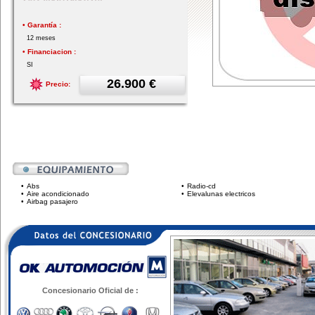
• Garantía :
12 meses
• Financiacion :
SI
26.900 €
Precio:
•
Abs
•
Radio-cd
•
Aire acondicionado
•
Elevalunas electricos
•
Airbag pasajero
Concesionario Oficial de :