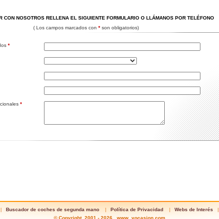
R CON NOSOTROS RELLENA EL SIGUIENTE FORMULARIO O LLÁMANOS POR TELÉFONO
( Los campos marcados con
*
son obligatorios)
idos
*
cionales
*
Buscador de coches de segunda mano
Política de Privacidad
Webs de Interés
|
|
|
|
© Copyright 2001 - 2026 www.
vocasion
.com