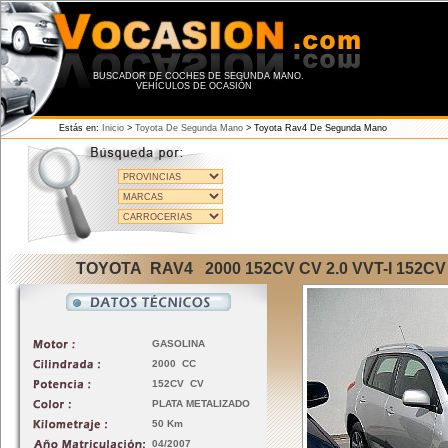
BUSCADOR DE COCHES DE SEGUNDA MANO.
VEHÍCULOS DE OCASIÓN
Estás en:
Inicio
>
Toyota De Segunda Mano
>
Toyota Rav4 De Segunda Mano
TOYOTA RAV4 2000 152CV CV 2.0 VVT-I 152C
GASOLINA
2000 CC
152CV CV
PLATA METALIZADO
50 Km
04/2007