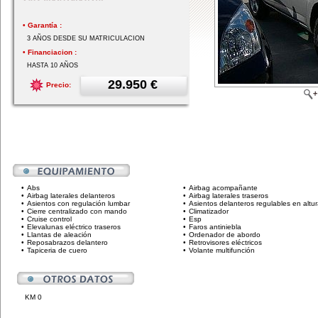
• Garantía :
3 AÑOS DESDE SU MATRICULACION
• Financiacion :
HASTA 10 AÑOS
29.950 €
Precio:
•
Abs
•
Airbag acompañante
•
Airbag laterales delanteros
•
Airbag laterales traseros
•
Asientos con regulación lumbar
•
Asientos delanteros regulables en altu
•
Cierre centralizado con mando
•
Climatizador
•
Cruise control
•
Esp
•
Elevalunas eléctrico traseros
•
Faros antiniebla
•
Llantas de aleación
•
Ordenador de abordo
•
Reposabrazos delantero
•
Retrovisores eléctricos
•
Tapiceria de cuero
•
Volante multifunción
KM 0