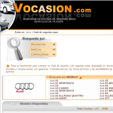
BUSCADOR DE COCHES DE SEGUNDA MANO.
VEHÍCULOS DE OCASIÓN
Estás en:
Inicio
> Audi de segunda mano
Toda la información para comprar un Audi de ocasión o de segunda mano disponible en Vocasi
oficiales y compra-ventas con garantías. Consulta precios, las fichas técnicas y las posibilidades
gratuita.
• Búsqueda por
MODELO
· Audi
A1
· Audi
A5
· Audi
A1 SPORTBACK
· Audi
A5 SP
· Audi
A3
· Audi
A6
· Audi
A3 CABRIO
· Audi
A6 AV
· Audi
A3 SPORTBACK
· Audi
A7 SP
· Audi
A4
· Audi
A8
· Audi
A4 ALLROAD QUATTRO
· Audi
ALLRO
· Audi
A4 AVANT
· Audi
ATT
Modelos Disponibles
Total Coches:
195
AUDI