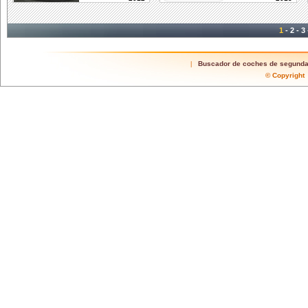
1
-
2
-
3
Buscador de coches de segund
|
© Copyrigh