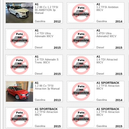
A1
A1
1.2 86 Cv 1.2 TFSI
1.2 TFSI Ambition
86 AMBITION 3p
86CV
Manual
Gasolina
2012
Gasolina
2014
A1
A1
1.4 TDI Ultra
1.4TDI Ultra
Adrenalin 90CV
Adrenalin2 90CV
Diesel
2015
Diesel
2015
A1
A1
1.6 TDI Adrenalin S
1.6 TDI Attracted
Tronic 90CV
90CV
Diesel
2015
Diesel
2015
A1
A1 SPORTBACK
1.2 86 Cv TFSI
1.2 TFSI Attraction
Attraction 3p Manual
86CV
Gasolina
2013
Gasolina
2014
A1 SPORTBACK
A1 SPORTBACK
1.2 TFSI Attraction
1.2 TFSI Attraction
86CV
86CV
Gasolina
2015
Gasolina
2015