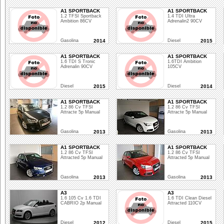
A1 SPORTBACK
A1 SPORTBACK
1.2 TFSI Sportback
1.4 TDI Ultra
Ambition 86CV
Adrenalin2 90CV
Gasolina
2014
Diesel
2015
A1 SPORTBACK
A1 SPORTBACK
1.6 TDI S Tronic
1.6TDI Ambition
Adrenalin 90CV
105CV
Diesel
2015
Diesel
2014
A1 SPORTBACK
A1 SPORTBACK
1.2 86 Cv TFSI
1.2 86 Cv TFSI
Attracte 5p Manual
Attracte 5p Manual
Gasolina
2013
Gasolina
2013
A1 SPORTBACK
A1 SPORTBACK
1.2 86 Cv TFSI
1.2 86 Cv TFSI
Attracted 5p Manual
Attracted 5p Manual
Gasolina
2013
Gasolina
2013
A3
A3
1.6 105 Cv 1.6 TDI
1.6 TDI Clean Diesel
CABRIO 2p Manual
Attracted 110CV
Diesel
2012
Diesel
2015