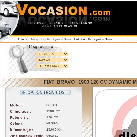
BUSCADOR DE COCHES DE SEGUNDA MANO.
VEHÍCULOS DE OCASIÓN
Estás en:
Inicio
>
Fiat De Segunda Mano
>
Fiat Bravo De Segunda Mano
FIAT BRAVO 1900 120 CV DYNAMIC 
DIESEL
1900 CC
120 CV
NEGRO
25.000 Km
06/2011