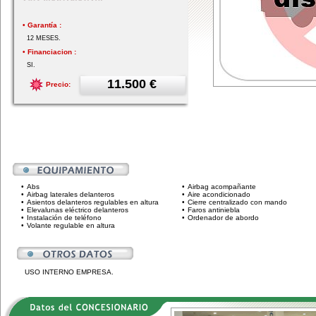
• Garantía :
12 MESES.
• Financiacion :
SI.
11.500 €
Precio:
•
Abs
•
Airbag acompañante
•
Airbag laterales delanteros
•
Aire acondicionado
•
Asientos delanteros regulables en altura
•
Cierre centralizado con mando
•
Elevalunas eléctrico delanteros
•
Faros antiniebla
•
Instalación de teléfono
•
Ordenador de abordo
•
Volante regulable en altura
USO INTERNO EMPRESA.