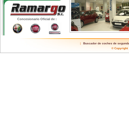
Concesionario Oficial de :
Buscador de coches de segund
|
© Copyrigh