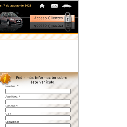
es, 7 de agosto de 2026
Nombre: *
pellidos: *
irección:
C.P:
ocalidad: