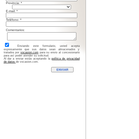
rovincia: *
-mail: *
eléfono: *
omentarios:
Enviando este formulario, usted acepta
expresamente que sus datos sean almacenados y
tratados por
vocasion.com
para su envio al concesionario
para así poder atender su solicitud.
Al dar a enviar estás aceptando la
política de privacidad
de datos
de vocasion.com.