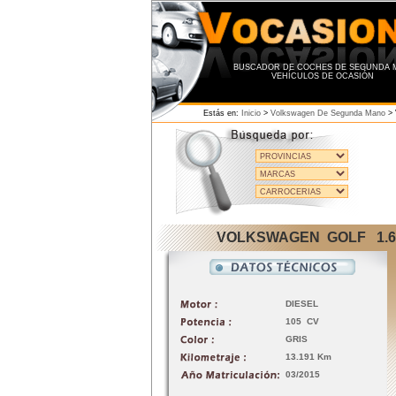
BUSCADOR DE COCHES DE SEGUNDA M
VEHÍCULOS DE OCASIÓN
Estás en:
Inicio
>
Volkswagen De Segunda Mano
>
VOLKSWAGEN GOLF 1.6 T
DIESEL
105 CV
GRIS
13.191 Km
03/2015