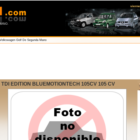
viern
ANO.
Volkswagen Golf De Segunda Mano
DI EDITION BLUEMOTIONTECH 105CV 105 CV
A
D
L