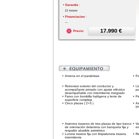
• Garantía :
12 meses
• Financiacion :
---
17.990 €
Precio:
•
Antena en el parabrisas
•
Pa
•
Retrovisor exterior del conductor y
•
Ll
acompañante pintado con ajuste eléctrico
pu
desempañable con intermitente integrado
•
Faros con bombilla halógena y lente de
•
Pi
superficie compleja
•
Cinco plazas ( 2+3 )
•
As
(m
•
Asientos traseros de tres plazas de tipo banco
•
Vo
de orientación delantera con banqueta fija y
en
respaldo abatible asimétrico
•
Luneta trasera fija con limpialuneta trasera
•
Re
intermitente