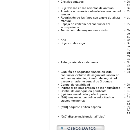
•
Cristales tintados
•
Di
pr
•
Sujetavasos en los asientos delanteros
•
Si
•
Apertura a distancia del maletero con control
•
Cu
remoto
•
Regulación de los faros con ajuste de altura
•
Lu
manual
•
Espejo de cortesía del conductor del
•
In
acompañante
•
Termómetro de temperatura exterior
•
Or
co
a
•
Abs
•
Co
•
Sujeción de carga
•
Su
co
he
su
me
in
•
Airbags laterales delanteros
•
Do
aj
as
•
Cinturón de seguridad trasero en lado
•
Li
conductor, cinturón de seguridad trasero en
lado acompañante, cinturón de seguridad
trasero en asiento central de 3 puntos
•
Control de estabilidad
•
Di
•
Indicador de baja presion de los neumáticos
•
Pr
•
Control de arranque en pendiente
•
Lu
•
[] pintura metalizada y efecto perla
•
[t
•
[8t6] tempomat. control de velocidad de
•
[p
crucero tempomat.
te
ac
•
[w18] paquete edition españa
•
[p
ll
19
•
[9s5] display multifuncional "plus"