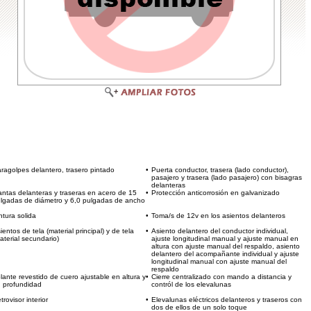
P
E
T
C
ragolpes delantero, trasero pintado
•
Puerta conductor, trasera (lado conductor),
pasajero y trasera (lado pasajero) con bisagras
delanteras
antas delanteras y traseras en acero de 15
•
Protección anticorrosión en galvanizado
lgadas de diámetro y 6,0 pulgadas de ancho
ntura solida
•
Toma/s de 12v en los asientos delanteros
ientos de tela (material principal) y de tela
•
Asiento delantero del conductor individual,
aterial secundario)
ajuste longitudinal manual y ajuste manual en
altura con ajuste manual del respaldo, asiento
delantero del acompañante individual y ajuste
longitudinal manual con ajuste manual del
respaldo
lante revestido de cuero ajustable en altura y
•
Cierre centralizado con mando a distancia y
 profundidad
contról de los elevalunas
trovisor interior
•
Elevalunas eléctricos delanteros y traseros con
dos de ellos de un solo toque