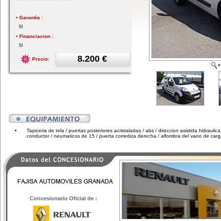
• Garantía :
SI
• Financiacion :
SI
8.200 €
Precio:
•
Tapiceria de tela / puertas posteriores acristaladas / abs / direccion asistida hidraul
conductor / neumaticos de 15 / puerta corrediza derecha / alfombra del vano de car
Concesionario Oficial de :