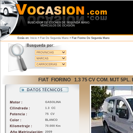
BUSCADOR DE COCHES DE SEGUNDA MANO.
VEHÍCULOS DE OCASIÓN
Estás en:
Inicio
>
Fiat De Segunda Mano
>
Fiat Fiorino De Segunda Mano
FIAT FIORINO 1.3 75 CV COM. MJT 5PL
GASOLINA
1.3 CC
75 CV
BLANCO
70.000 Km
2009