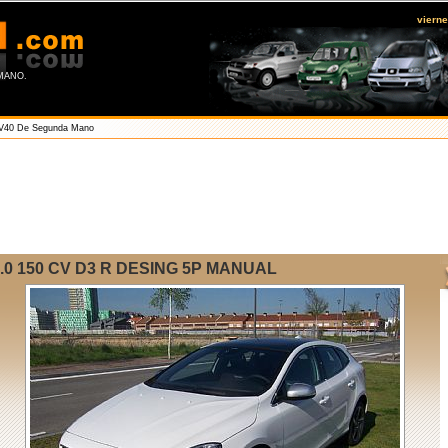
viern
ANO.
 V40 De Segunda Mano
0 150 CV D3 R DESING 5P MANUAL
A
D
L