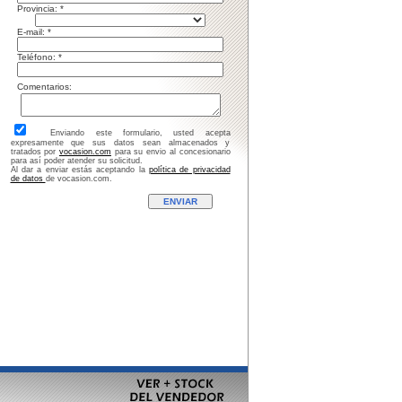
rovincia: *
-mail: *
eléfono: *
omentarios:
Enviando este formulario, usted acepta
expresamente que sus datos sean almacenados y
tratados por
vocasion.com
para su envio al concesionario
para así poder atender su solicitud.
Al dar a enviar estás aceptando la
política de privacidad
de datos
de vocasion.com.