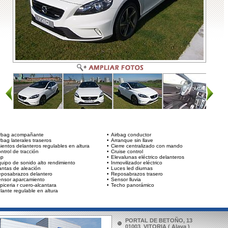
P
E
T
C
rbag acompañante
•
Airbag conductor
rbag laterales traseros
•
Arranque sin llave
ientos delanteros regulables en altura
•
Cierre centralizado con mando
ntrol de tracción
•
Cruise control
sp
•
Elevalunas eléctrico delanteros
uipo de sonido alto rendimiento
•
Inmovilizador eléctrico
antas de aleación
•
Luces led diurnas
posabrazos delantero
•
Reposabrazos trasero
nsor aparcamiento
•
Sensor lluvia
piceria r cuero-alcantara
•
Techo panorámico
lante regulable en altura
PORTAL DE BETOÑO, 13
01003 VITORIA ( Alava )