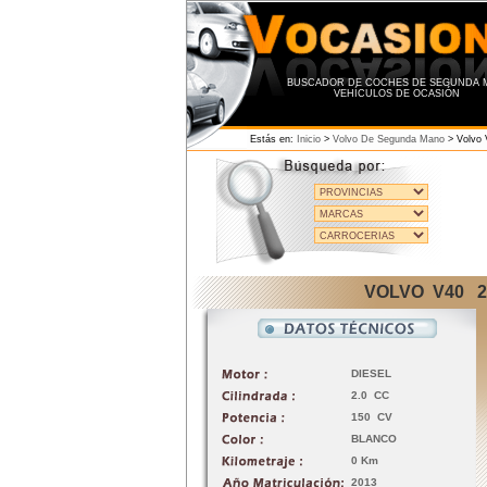
BUSCADOR DE COCHES DE SEGUNDA M
VEHÍCULOS DE OCASIÓN
Estás en:
Inicio
>
Volvo De Segunda Mano
>
Volvo
VOLVO V40 2.
DIESEL
2.0 CC
150 CV
BLANCO
0 Km
2013