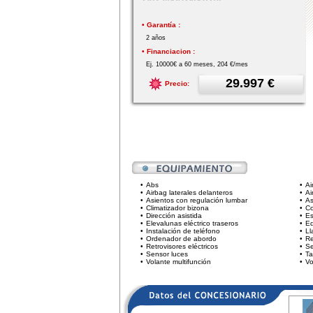
• Garantía :
2 años
• Financiacion :
Ej. 10000€ a 60 meses, 204 €/mes
29.997 €
Precio:
•
Abs
•
Ai
•
Airbag laterales delanteros
•
Ai
•
Asientos con regulación lumbar
•
As
•
Climatizador bizona
•
Co
•
Dirección asistida
•
E
•
Elevalunas eléctrico traseros
•
Eq
•
Instalación de teléfono
•
Ll
•
Ordenador de abordo
•
Re
•
Retrovisores eléctricos
•
Se
•
Sensor luces
•
Ta
•
Volante multifunción
•
Vo