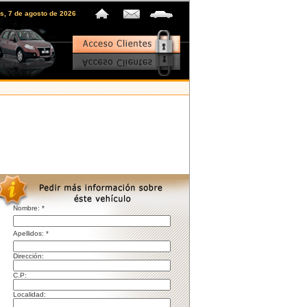
es, 7 de agosto de 2026
Nombre: *
pellidos: *
irección:
C.P:
ocalidad: